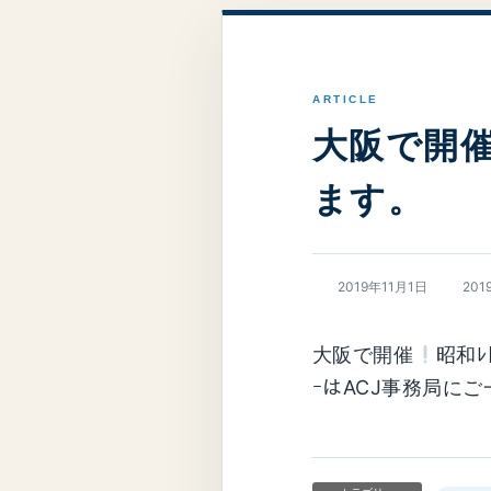
大阪で開
ます。
最
2019年11月1日
201
終
更
新
大阪で開催
昭和ﾚ
日
時
ｰはACJ事務局に
: