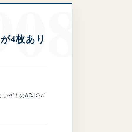
etが4枚あり
たいぞ！のACJﾒﾝﾊﾞ