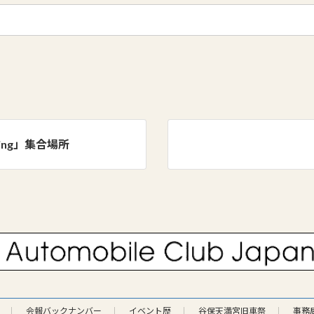
ing」集合場所
会報バックナンバー
イベント歴
谷保天満宮旧車祭
事務