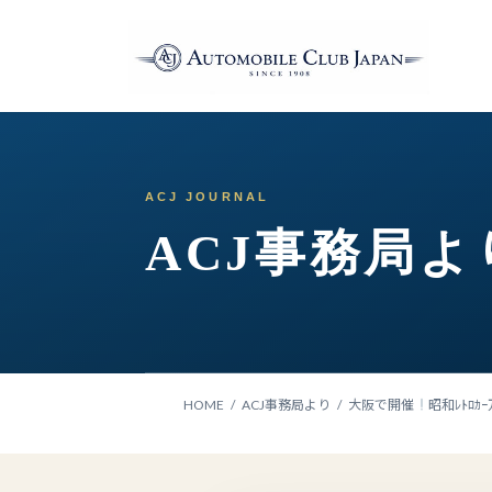
コ
ナ
ン
ビ
テ
ゲ
ン
ー
ツ
シ
へ
ョ
ス
ン
キ
に
ッ
移
ACJ事務局よ
プ
動
HOME
ACJ事務局より
大阪で開催
昭和ﾚﾄﾛｶ