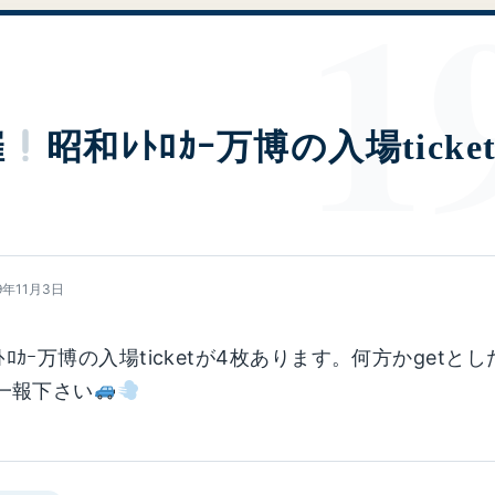
催
昭和ﾚﾄﾛｶｰ万博の入場tick
9年11月3日
ﾄﾛｶｰ万博の入場ticketが4枚あります。何方かgetとし
ご一報下さい