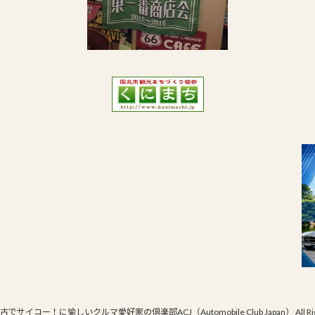
© 最古でサイコー！に愉しいクルマ愛好家の倶楽部ACJ（Automobile Club Japan） All Right