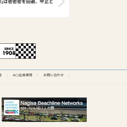
0｣は密密密を回避、中止と
局
ACJ会員専用
お問い合わせ