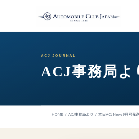
コ
ナ
ン
ビ
テ
ゲ
ン
ー
ツ
シ
へ
ョ
ス
ン
キ
に
ッ
移
ACJ事務局よ
プ
動
HOME
ACJ事務局より
本日ACJ News9月号