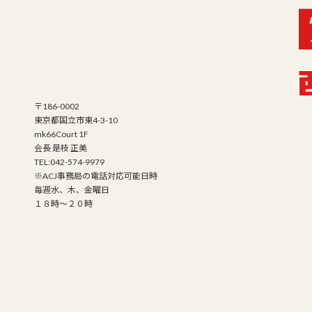
〒186-0002
東京都国立市東4-3-10
mk66Court 1F
会長 是枝 正美
TEL:042-574-9979
※ACJ事務局の電話対応可能日時
毎週水、木、金曜日
１８時～２０時