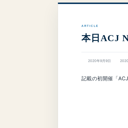
本日ACJ 
最
2020年9月9日
202
終
更
新
記載の初開催「ACJ清
日
時
: