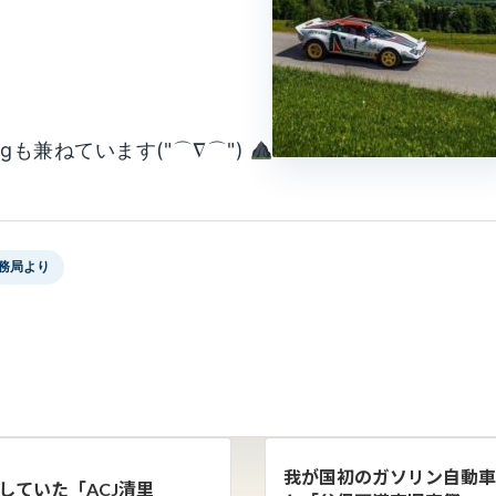
ngも兼ねています("⌒∇⌒")
事務局より
我が国初のガソリン自動車
していた「ACJ清里