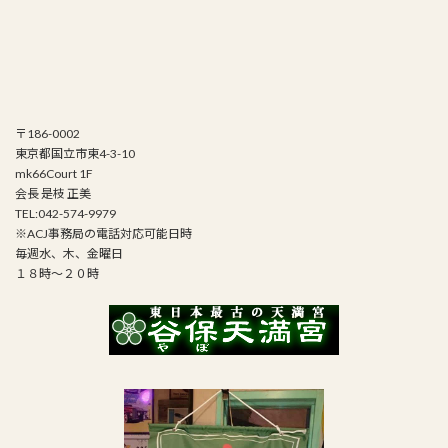
〒186-0002
東京都国立市東4-3-10
mk66Court 1F
会長 是枝 正美
TEL:042-574-9979
※ACJ事務局の電話対応可能日時
毎週水、木、金曜日
１８時～２０時