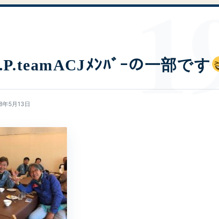
G.P.teamACJﾒﾝﾊﾞｰの一部です
18年5月13日