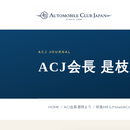
コ
ナ
ン
ビ
テ
ゲ
ン
ー
ツ
シ
へ
ョ
ス
ン
キ
に
ッ
移
ACJ会長 是
プ
動
HOME
ACJ会長 是枝より
妙高Hill G.P.teamA