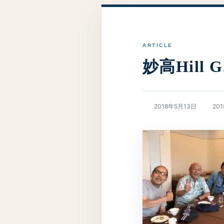
妙高Hill 
最
2018年5月13日
20
終
更
新
日
時
: