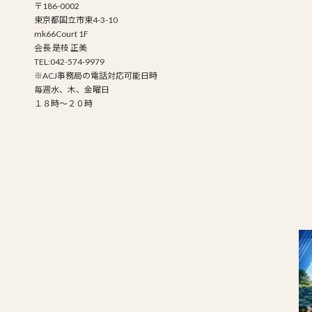
〒186-0002
東京都国立市東4-3-10
mk66Court 1F
会長 是枝 正美
TEL:042-574-9979
※ACJ事務局の電話対応可能日時
毎週水、木、金曜日
１８時～２０時