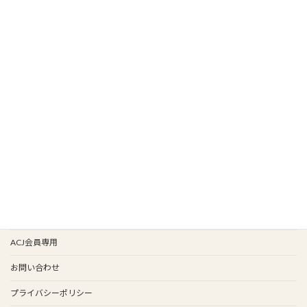
HOME
新着情報
新入会
イベント情報
会報バックナンバー
イベント歴
谷保天満宮旧車祭
事務局
ACJ会員専用
お問い合わせ
プライバシーポリシー