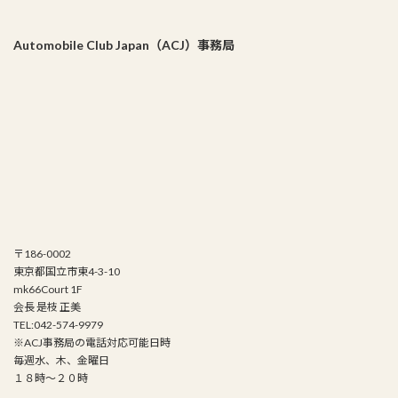
Automobile Club Japan（ACJ）事務局
〒186-0002
東京都国立市東4-3-10
mk66Court 1F
会長 是枝 正美
TEL:042-574-9979
※ACJ事務局の電話対応可能日時
毎週水、木、金曜日
１８時～２０時