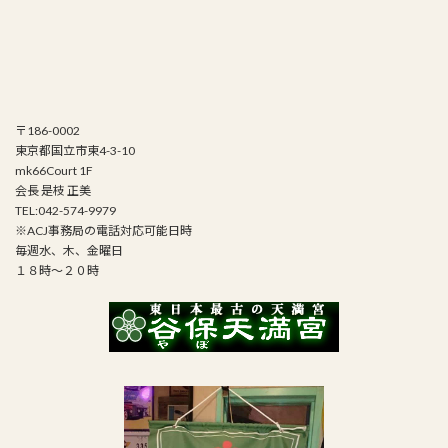
〒186-0002
東京都国立市東4-3-10
mk66Court 1F
会長 是枝 正美
TEL:042-574-9979
※ACJ事務局の電話対応可能日時
毎週水、木、金曜日
１８時～２０時