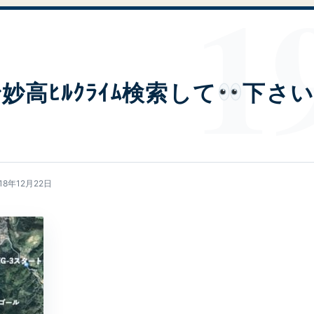
eで妙高ﾋﾙｸﾗｲﾑ検索して
下さ
18年12月22日