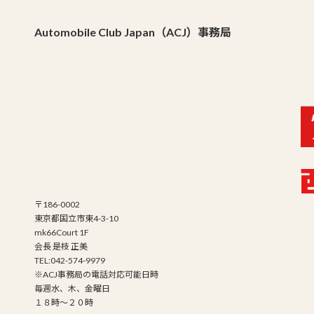
Automobile Club Japan（ACJ）事務局
〒186-0002
東京都国立市東4-3-10
mk66Court 1F
会長 是枝 正美
TEL:042-574-9979
※ACJ事務局の電話対応可能日時
毎週水、木、金曜日
１８時～２０時