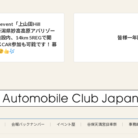
vent「上山田Hill
所が新潟県妙高高原アパリゾー
内、14km 5REGで開
皆様一年
CAR参加も可能です！ 募
会報バックナンバー
イベント歴
谷保天満宮旧車祭
事務