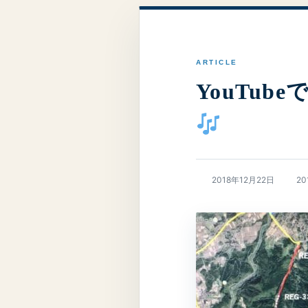
YouTub
最
2018年12月22日
20
終
更
新
日
時
: