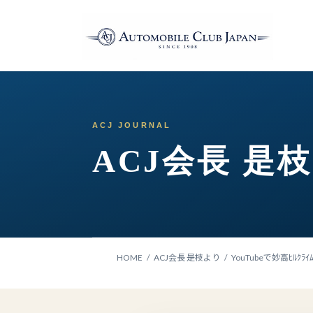
コ
ナ
ン
ビ
テ
ゲ
ン
ー
ツ
シ
へ
ョ
ス
ン
キ
に
ッ
移
ACJ会長 是
プ
動
HOME
ACJ会長 是枝より
YouTubeで妙高ﾋﾙｸﾗ