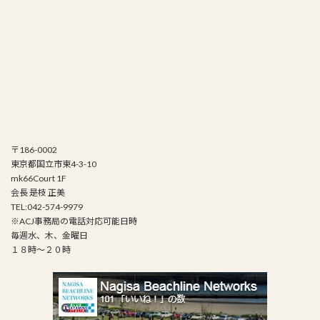
〒186-0002
東京都国立市東4-3-10
mk66Court 1F
会長 是枝 正美
TEL:042-574-9979
※ACJ事務局の電話対応可能日時
毎週水、木、金曜日
１８時～２０時