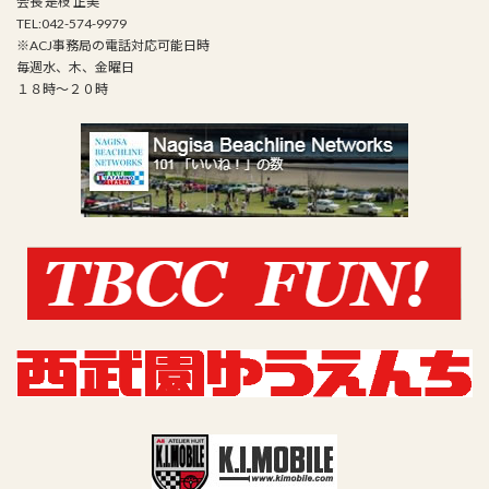
会長 是枝 正美
TEL:042-574-9979
※ACJ事務局の電話対応可能日時
毎週水、木、金曜日
１８時～２０時