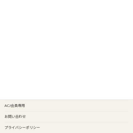
HOME
新着情報
新入会
イベント情報
会報バックナンバー
イベント歴
谷保天満宮旧車祭
事務局
ACJ会員専用
お問い合わせ
プライバシーポリシー