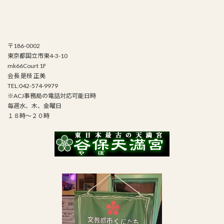
〒186-0002
東京都国立市東4-3-10
mk66Court 1F
会長 是枝 正美
TEL:042-574-9979
※ACJ事務局の電話対応可能日時
毎週水、木、金曜日
１８時～２０時