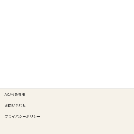
HOME
新着情報
新入会
イベント情報
会報バックナンバー
イベント歴
谷保天満宮旧車祭
事務局
ACJ会員専用
お問い合わせ
プライバシーポリシー