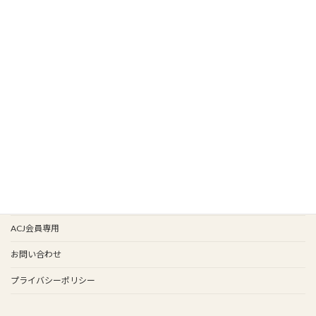
HOME
新着情報
新入会
イベント情報
会報バックナンバー
イベント歴
谷保天満宮旧車祭
事務局
ACJ会員専用
お問い合わせ
プライバシーポリシー