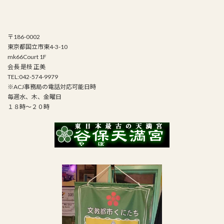
〒186-0002
東京都国立市東4-3-10
mk66Court 1F
会長 是枝 正美
TEL:042-574-9979
※ACJ事務局の電話対応可能日時
毎週水、木、金曜日
１８時～２０時