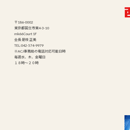
〒186-0002
東京都国立市東4-3-10
mk66Court 1F
会長 是枝 正美
TEL:042-574-9979
※ACJ事務局の電話対応可能日時
毎週水、木、金曜日
１８時～２０時