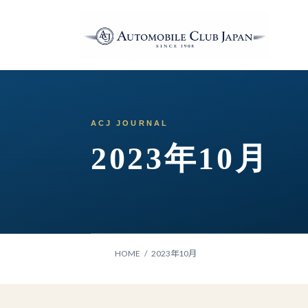
コ
ナ
ン
ビ
テ
ゲ
ン
ー
ツ
シ
へ
ョ
ス
ン
キ
に
ッ
移
2023年10月
プ
動
HOME
2023年10月