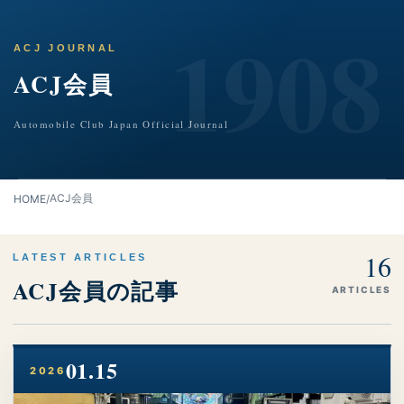
コ
ナ
ン
ビ
テ
ゲ
ACJ JOURNAL
ン
ー
ACJ会員
ツ
シ
へ
ョ
ス
ン
Automobile Club Japan Official Journal
キ
に
ッ
移
プ
動
ACJ会員
HOME
/
16
LATEST ARTICLES
ACJ会員の記事
ARTICLES
01.15
2026