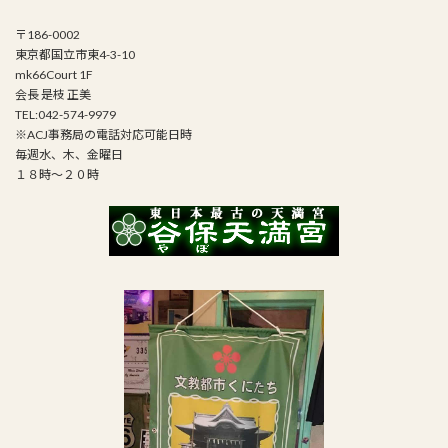
〒186-0002
東京都国立市東4-3-10
mk66Court 1F
会長 是枝 正美
TEL:042-574-9979
※ACJ事務局の電話対応可能日時
毎週水、木、金曜日
１８時～２０時