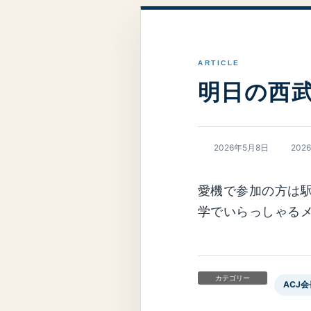
明日の西
最
2026年5月8日
202
終
更
新
愛機で参加の方は駅
日
時
学でいらっしゃる
:
カテゴリー
ACJ会