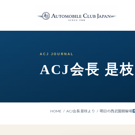
コ
ナ
ン
ビ
テ
ゲ
ン
ー
ツ
シ
へ
ョ
ス
ン
キ
に
ッ
移
ACJ会長 是
プ
動
HOME
ACJ会長 是枝より
明日の西武園競輪場