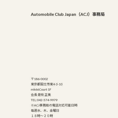
Automobile Club Japan（ACJ）事務局
〒186-0002
東京都国立市東4-3-10
mk66Court 1F
会長 是枝 正美
TEL:042-574-9979
※ACJ事務局の電話対応可能日時
毎週水、木、金曜日
１８時～２０時