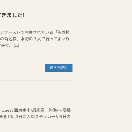
きました!
ファーストで開催されている『矢野恒
の菊池様、水野の３人で行ってまいり
で、 […]
続きを読む
751 Guest 西東京市/須永齋 熱海市/高橋
は来る10月3日に入庫ステッカー&当日の