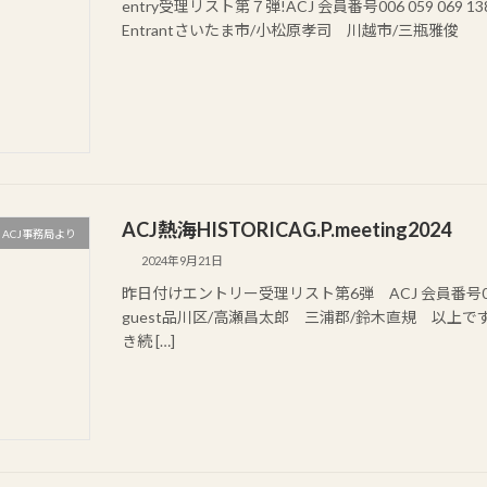
entry受理リスト第７弾!ACJ 会員番号006 059 069 138 15
Entrantさいたま市/小松原孝司 川越市/三瓶雅俊
ACJ熱海HISTORICAG.P.meeting2024
ACJ事務局より
2024年9月21日
昨日付けエントリー受理リスト第6弾 ACJ 会員番号017 041 4
guest品川区/高瀬昌太郎 三浦郡/鈴木直規 以上
き続 […]