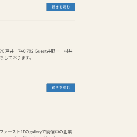
続きを読む
 戸井 740 782 Guest井野一 村井
ちしております。
続きを読む
ースト1Fのgalleryで開催中の創業