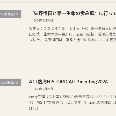
『矢野恒田と第一生命の歩み展』に行って
CJ会長 是枝より
2024年9月30日
実施日：２０２４年９月１１日（水）第一生命日比谷
田と第一生命の歩み展』に、会長の是枝、谷保天満宮
ました。 矢野恒田は、遠乗り会での梅林における昼食会
ACJ熱海HISTORICAG.P.meeting2024
ACJ事務局より
2024年9月28日
entry受理リスト第８弾!ACJ会員番号394 488 544 
稔 南足柄市/東達也 以上です。Entrantの皆様に
詳 […]