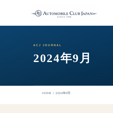
コ
ナ
ン
ビ
テ
ゲ
ン
ー
ツ
シ
へ
ョ
ス
ン
キ
に
ッ
移
2024年9月
プ
動
HOME
2024年9月