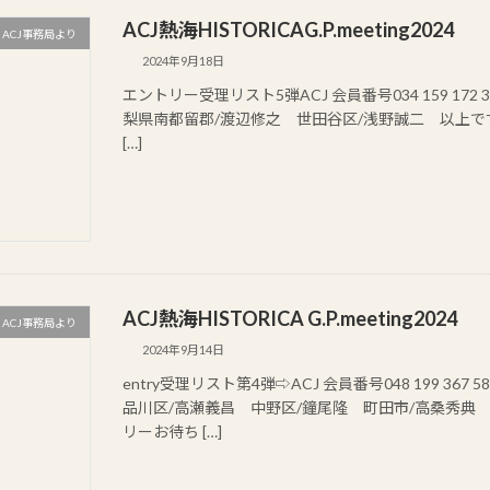
ACJ熱海HISTORICAG.P.meeting2024
ACJ事務局より
2024年9月18日
エントリー受理リスト5弾ACJ 会員番号034 159 172 396 428
梨県南都留郡/渡辺修之 世田谷区/浅野誠二 以上で
[…]
ACJ熱海HISTORICA G.P.meeting2024
ACJ事務局より
2024年9月14日
entry受理リスト第4弾⇨ACJ 会員番号048 199 367 5
品川区/高瀬義昌 中野区/鐘尾隆 町田市/高桑秀典
リーお待ち […]