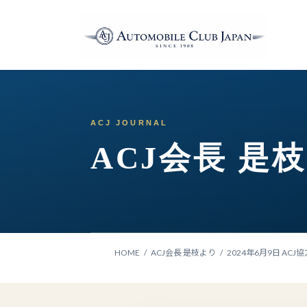
コ
ナ
ン
ビ
テ
ゲ
ン
ー
ツ
シ
へ
ョ
ス
ン
キ
に
ッ
移
ACJ会長 是
プ
動
HOME
ACJ会長 是枝より
2024年6月9日 ACJ協力『20