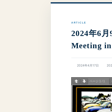
2024年6月9
Meeting i
最
2024年4月17日
20
終
更
新
ページ
1
/
1
日
時
: