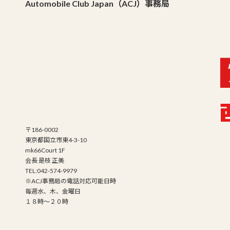
Automobile Club Japan（ACJ）事務局
〒186-0002
東京都国立市東4-3-10
mk66Court 1F
会長 是枝 正美
TEL:042-574-9979
※ACJ事務局の電話対応可能日時
毎週水、木、金曜日
１８時～２０時