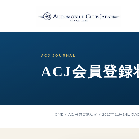
コ
ナ
ン
ビ
テ
ゲ
ン
ー
ツ
シ
へ
ョ
ス
ン
キ
に
ッ
移
ACJ会員登録
プ
動
HOME
ACJ会員登録状況
2017年11月24日の