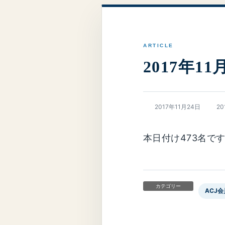
2017年1
最
2017年11月24日
2
終
更
新
本日付け473名で
日
時
:
カテゴリー
ACJ