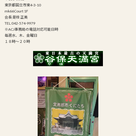
東京都国立市東4-3-10
mk66Court 1F
会長 是枝 正美
TEL:042-574-9979
※ACJ事務局の電話対応可能日時
毎週水、木、金曜日
１８時～２０時