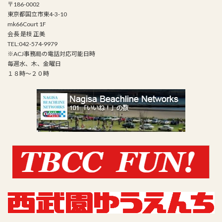
〒186-0002
東京都国立市東4-3-10
mk66Court 1F
会長 是枝 正美
TEL:042-574-9979
※ACJ事務局の電話対応可能日時
毎週水、木、金曜日
１８時～２０時