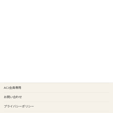
HOME
新着情報
新入会
イベント情報
会報バックナンバー
イベント歴
谷保天満宮旧車祭
事務局
ACJ会員専用
お問い合わせ
プライバシーポリシー