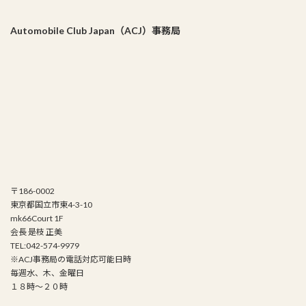
Automobile Club Japan（ACJ）事務局
〒186-0002
東京都国立市東4-3-10
mk66Court 1F
会長 是枝 正美
TEL:042-574-9979
※ACJ事務局の電話対応可能日時
毎週水、木、金曜日
１８時～２０時