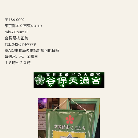
〒186-0002
東京都国立市東4-3-10
mk66Court 1F
会長 是枝 正美
TEL:042-574-9979
※ACJ事務局の電話対応可能日時
毎週水、木、金曜日
１８時～２０時