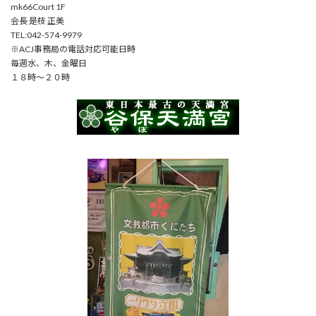
mk66Court 1F
会長 是枝 正美
TEL:042-574-9979
※ACJ事務局の電話対応可能日時
毎週水、木、金曜日
１８時～２０時