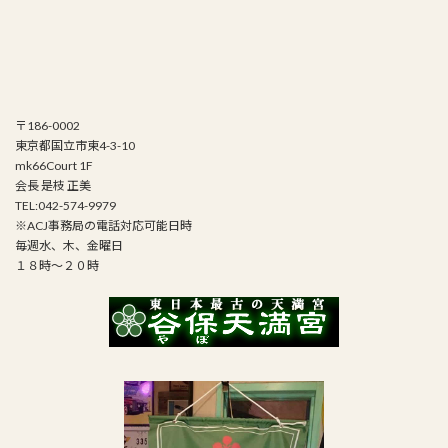
〒186-0002
東京都国立市東4-3-10
mk66Court 1F
会長 是枝 正美
TEL:042-574-9979
※ACJ事務局の電話対応可能日時
毎週水、木、金曜日
１８時～２０時