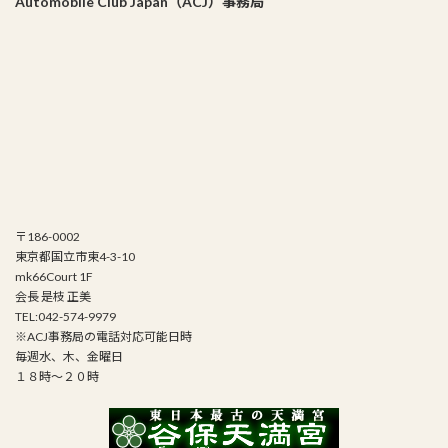
Automobile Club Japan（ACJ）事務局
〒186-0002
東京都国立市東4-3-10
mk66Court 1F
会長 是枝 正美
TEL:042-574-9979
※ACJ事務局の電話対応可能日時
毎週水、木、金曜日
１８時～２０時