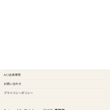
HOME
新着情報
新入会
イベント情報
会報バックナンバー
イベント歴
谷保天満宮旧車祭
事務局
ACJ会員専用
お問い合わせ
プライバシーポリシー