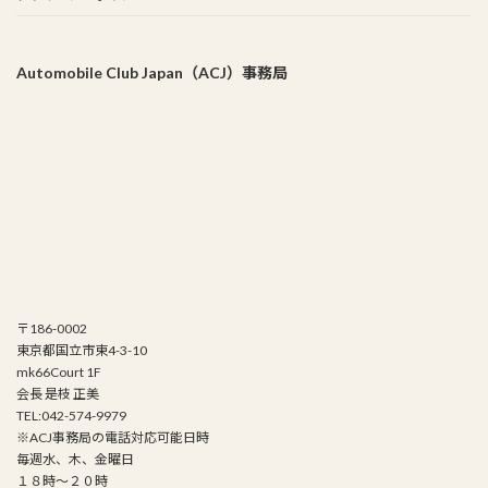
Automobile Club Japan（ACJ）事務局
〒186-0002
東京都国立市東4-3-10
mk66Court 1F
会長 是枝 正美
TEL:042-574-9979
※ACJ事務局の電話対応可能日時
毎週水、木、金曜日
１８時～２０時