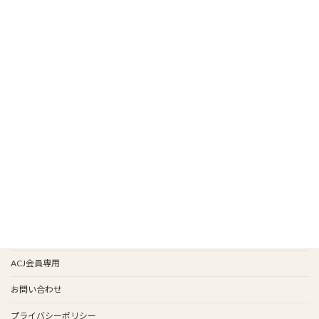
HOME
新着情報
新入会
イベント情報
会報バックナンバー
イベント歴
谷保天満宮旧車祭
事務局
ACJ会員専用
お問い合わせ
プライバシーポリシー