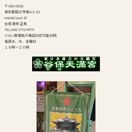
〒186-0002
東京都国立市東4-3-10
mk66Court 1F
会長 是枝 正美
TEL:042-574-9979
※ACJ事務局の電話対応可能日時
毎週水、木、金曜日
１８時～２０時