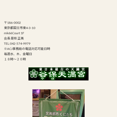
〒186-0002
東京都国立市東4-3-10
mk66Court 1F
会長 是枝 正美
TEL:042-574-9979
※ACJ事務局の電話対応可能日時
毎週水、木、金曜日
１８時～２０時