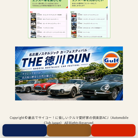
Copyright © 最古でサイコー！に愉しいクルマ愛好家の倶楽部ACJ（Automobile
Club Japan） All Rights Reserved.
Powered by
WordPress
&
Lightning Theme
by Vektor,Inc. technology.