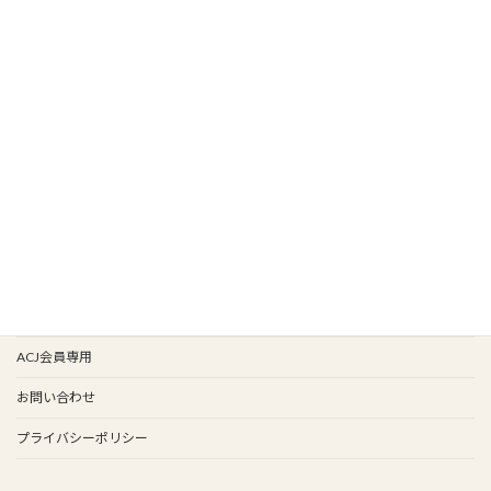
HOME
新着情報
新入会
イベント情報
会報バックナンバー
イベント歴
谷保天満宮旧車祭
事務局
ACJ会員専用
お問い合わせ
プライバシーポリシー