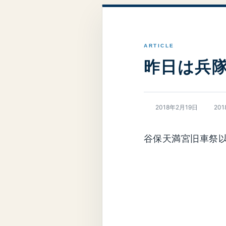
昨日は兵
最
2018年2月19日
20
終
更
新
谷保天満宮旧車祭以
日
時
: