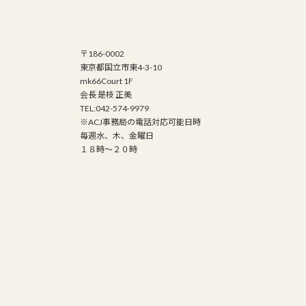
〒186-0002
東京都国立市東4-3-10
mk66Court 1F
会長 是枝 正美
TEL:042-574-9979
※ACJ事務局の電話対応可能日時
毎週水、木、金曜日
１８時～２０時