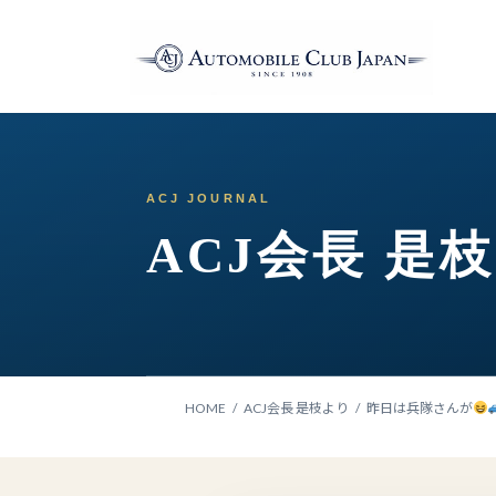
コ
ナ
ン
ビ
テ
ゲ
ン
ー
ツ
シ
へ
ョ
ス
ン
キ
に
ッ
移
ACJ会長 是
プ
動
HOME
ACJ会長 是枝より
昨日は兵隊さんが