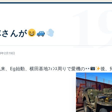
隊さんが
18年2月19日
来、Eg始動、横田基地ﾌｪﾝｽ周りで愛機の
後、