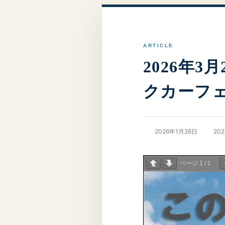
2026年3
クカーフェス
最
2026年1月26日
20
終
更
新
ページ
1
/
1
日
時
: