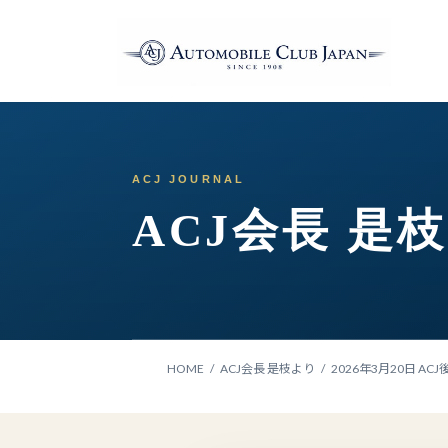
コ
ナ
ン
ビ
テ
ゲ
ン
ー
ツ
シ
へ
ョ
ス
ン
キ
に
ッ
移
ACJ会長 是
プ
動
HOME
ACJ会長 是枝より
2026年3月20日 AC