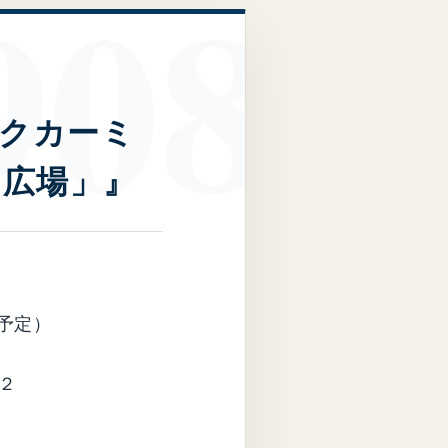
ックカーミ
民広場」』
（予定）
２