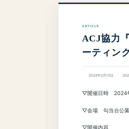
ACJ協力
ーティング
最
2024年2月12日
20
終
更
新
▽開催日時 2024
日
時
:
▽会場 勾当台公
▽開催内容