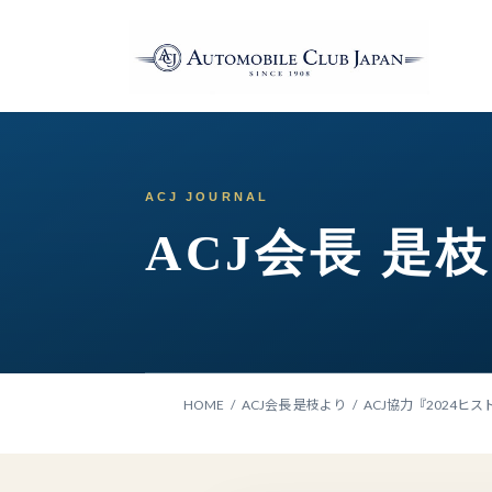
コ
ナ
ン
ビ
テ
ゲ
ン
ー
ツ
シ
へ
ョ
ス
ン
キ
に
ッ
移
ACJ会長 是
プ
動
HOME
ACJ会長 是枝より
ACJ協力『2024