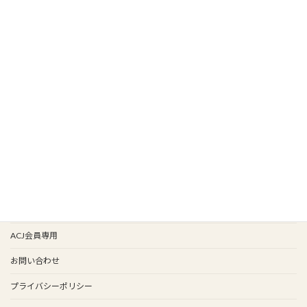
HOME
新着情報
新入会
イベント情報
会報バックナンバー
イベント歴
谷保天満宮旧車祭
事務局
ACJ会員専用
お問い合わせ
プライバシーポリシー